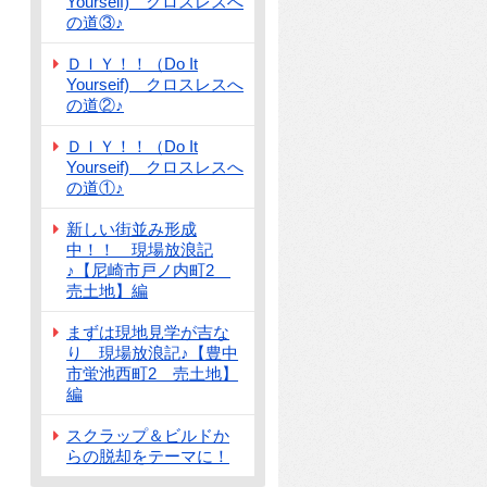
Yourseif) クロスレスへ
の道③♪
ＤＩＹ！！（Do It
Yourseif) クロスレスへ
の道②♪
ＤＩＹ！！（Do It
Yourseif) クロスレスへ
の道①♪
新しい街並み形成
中！！ 現場放浪記
♪【尼崎市戸ノ内町2
売土地】編
まずは現地見学が吉な
り 現場放浪記♪【豊中
市蛍池西町2 売土地】
編
スクラップ＆ビルドか
らの脱却をテーマに！