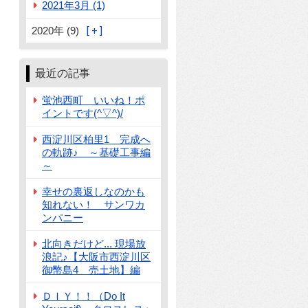
2021年3月 (1)
2020年 (9)
最近の記事
蛍池西町 いいね！ポ
イントです(^▽^)/
西淀川区柏里1 完成へ
の軌跡♪ ～基礎工事編
～
幸せの裏返しなのかも
知れない！ サンワカ
ンパニー
北向きだけど... 現場放
浪記♪【大阪市西淀川区
御幣島4 売土地】編
ＤＩＹ！！（Do It