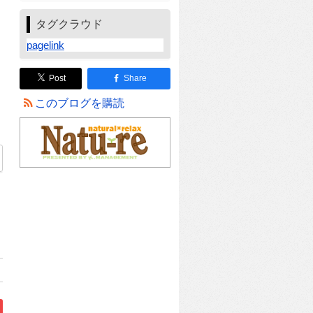
タグクラウド
pagelink
Post
Share
このブログを購読
【豊中市蛍池西町2 売土地】編」