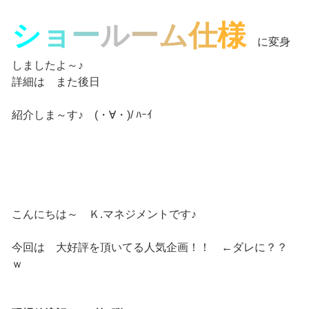
シ
ョ
ー
ル
ー
ム
仕
様
に変身
しましたよ～♪
詳細は また後日
紹介しま～す♪ (・∀・)/ ﾊｰｲ
こんにちは～ Ｋ.マネジメントです♪
今回は 大好評を頂いてる人気企画！！ ←ダレに？？
ｗ