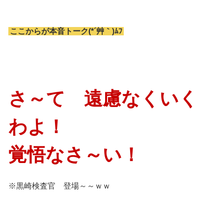
ここからが本音トーク(*´艸｀)ﾑﾌ
さ～て 遠慮なくいく
わよ！
覚悟なさ～い！
※黒崎検査官 登場～～ｗｗ