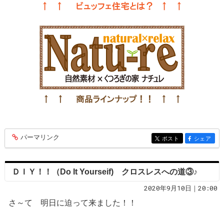
パーマリンク
entry166
ポスト
シェア
entry166
entry166
ＤＩＹ！！（Do It Yourseif) クロスレスへの道③♪
2020年9月10日｜20:00
さ～て 明日に迫って来ました！！