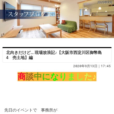
2020年9月
北向きだけど... 現場放浪記♪【大阪市西淀川区御幣島
4 売土地】編
2020年9月13日｜17:45
商
談
中
に
な
り
ま
し
た
♪
先日のイベントで 事務所が