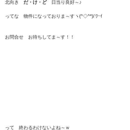
北向き
だ・け・ど
日当り良好～♪
ってな 物件になっておりま～すヽ(^◇^*)/ ﾜｰｲ
お問合せ お待ちしてま～す！！
って 終わるわけないよね～ｗ