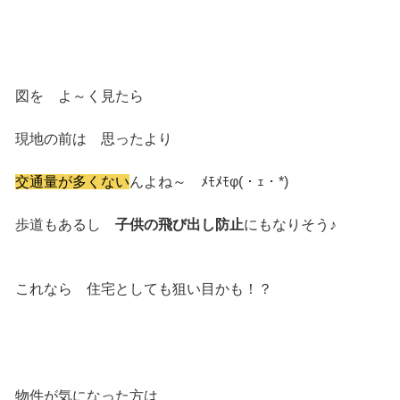
図を よ～く見たら
現地の前は 思ったより
交通量が多くない
んよね～ ﾒﾓﾒﾓφ(・ｪ・*)
歩道もあるし
子供の飛び出し防止
にもなりそう♪
これなら 住宅としても狙い目かも！？
物件が気になった方は